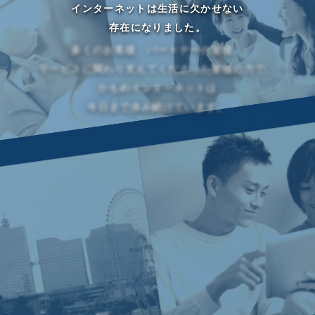
インターネットは生活に欠かせない
存在になりました。
多くのお客様、パートナーの皆様、
サービスに関わり支えてくださった皆様の力で、
かもめインターネットは
SCROLL DOWN
今日まで歩み続けています。