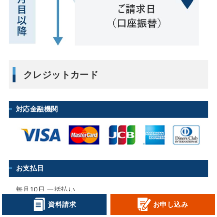
クレジットカード
対応金融機関
お支払日
毎月10日 一括払い
（実際の引き落とし日は各カード会社へのお支払日に準ず
資料請求
お申し込み
る）