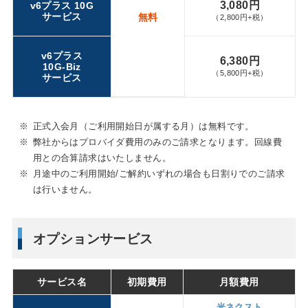
3,080円
v6プラス 10G
サービス
無料
（2,800円+税）
v6プラス
6,380円
10G-Biz
（5,800円+税）
サービス
※
正式入会月（ご利用開始日が属する月）は無料です。
※
弊社からはプロバイダ費用のみのご請求となります。回線費
用との合算請求はいたしません。
※
月途中のご利用開始/ご解約いずれの場合も日割りでのご請求
は行いません。
オプションサービス
サービス名
初期費用
月額費用
光ネクスト