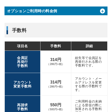
オプションご利用時の料金例
手数料
項目名
手数料
詳細
会員証
紛失等で会員証を
314円
再発行
再発行される際の
（286円+税）
手数料です。
手数料
アカウント・メー
314円
アカウント
ルアドレスを変更
変更手数料
する際の手数料で
（286円+税）
す。
ご利用料金の未納
550円
再請求
による督促の際に
手数料
加算される手数料
（500円+税）