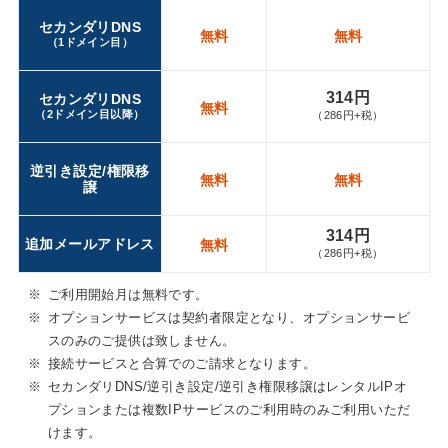
セカンダリDNS
無料
無料
（1ドメイン目）
314円
セカンダリDNS
無料
（2ドメイン目以降）
（286円+税）
逆引き設定/権限移
無料
無料
譲
314円
追加メールアドレス
無料
（286円+税）
※
ご利用開始月は無料です。
※
オプションサービスは契約者限定となり、オプションサービ
スのみのご提供は致しません。
※
接続サービスと合算でのご請求となります。
※
セカンダリDNS/逆引き設定/逆引き権限移譲はレンタルIPオ
プションまたは複数IPサービスのご利用時のみご利用いただ
けます。