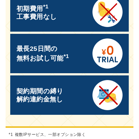
*1
初期費用
工事費用なし
最長25日間の
*1
無料お試し可能
契約期間の縛り
解約違約金無し
*1
複数IPサービス、一部オプション除く