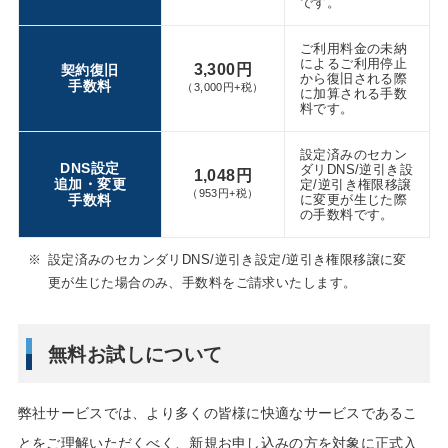
です。
ご利用料金の未納
によるご利用停止
3,300円
契約復旧
から復旧される際
手数料
（3,000円+税）
に加算される手数
料です。
設定済みのセカン
DNS設定
ダリDNS/逆引き設
1,048円
追加・変更
定/逆引き権限移譲
（953円+税）
手数料
に変更が生じた際
の手数料です。
※
設定済みのセカンダリDNS/逆引き設定/逆引き権限移譲に変
更が生じた場合のみ、手数料をご請求いたします。
無料お試しについて
弊社サービスでは、より多くの皆様に快適なサービスであるこ
とをご理解いただくべく、新規お申し込みの方を対象に正式入