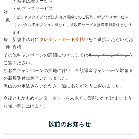
・基本接続サービス
・v6プラスサービス
対
※ビジネスタイプなど法人向け回線でのご契約、v6プラスサービス
象
（レンタルIPオプション有り）、複数IPサービスは適用対象外となり
ます。
条
新規申込時に
クレジットカード支払い
をご選択いただいたお
件
客様
その他キャンペーンの詳細につきましては
キャンペーンページ
を
ご覧ください。
なお当キャンペーンの実施に伴い、全額返金キャンペーン対象者
の新規受付は終了いたしました。
沢山のお申込みをいただき、誠にありがとうございました。
今後ともかもめインターネットを末永くご愛顧いただけますよう
お願い申し上げます。
以前のお知らせ