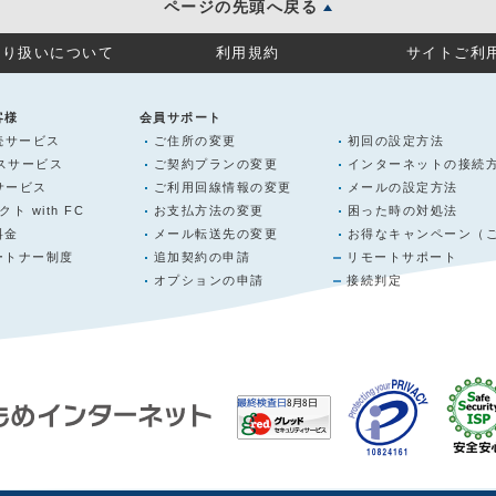
ページの先頭へ戻る
取り扱いについて
利用規約
サイトご利
客様
会員サポート
続サービス
ご住所の変更
初回の設定方法
ラスサービス
ご契約プランの変更
インターネットの接続
サービス
ご利用回線情報の変更
メールの設定方法
クト with FC
お支払方法の変更
困った時の対処法
料金
メール転送先の変更
お得なキャンペーン（
ートナー制度
追加契約の申請
リモートサポート
オプションの申請
接続判定