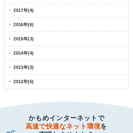
2022.05.12
2017年(4)
事務局 臨時休業のお知らせ
2016年(6)
2022.04.14
2015年(3)
長期連休に伴う休業のお知らせ
2014年(4)
2022.04.01
クイズに答えてAmazonギフト券をGET！かも
2013年(3)
めインターネットTwitterキャンペーン2022春
2012年(5)
2022.04.01
v6プラス レンタルIPオプション 料金値下げと
連動キャンペーンのお知らせ
かもめインターネットで
2022.03.18
v6プラス ご利用機器の取得情報 簡略化のお知
高速で快適なネット環境
を
らせ